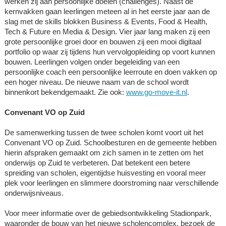
werken zij aan persoonlijke doelen (challenges). Naast de
kernvakken gaan leerlingen meteen al in het eerste jaar aan de
slag met de skills blokken Business & Events, Food & Health,
Tech & Future en Media & Design. Vier jaar lang maken zij een
grote persoonlijke groei door en bouwen zij een mooi digitaal
portfolio op waar zij tijdens hun vervolgopleiding op voort kunnen
bouwen. Leerlingen volgen onder begeleiding van een
persoonlijke coach een persoonlijke leerroute en doen vakken op
een hoger niveau. De nieuwe naam van de school wordt
binnenkort bekendgemaakt. Zie ook:
www.go-move-it.nl
.
Convenant VO op Zuid
De samenwerking tussen de twee scholen komt voort uit het
Convenant VO op Zuid. Schoolbesturen en de gemeente hebben
hierin afspraken gemaakt om zich samen in te zetten om het
onderwijs op Zuid te verbeteren. Dat betekent een betere
spreiding van scholen, eigentijdse huisvesting en vooral meer
plek voor leerlingen en slimmere doorstroming naar verschillende
onderwijsniveaus.
Voor meer informatie over de gebiedsontwikkeling Stadionpark,
waaronder de bouw van het nieuwe scholencomplex, bezoek de