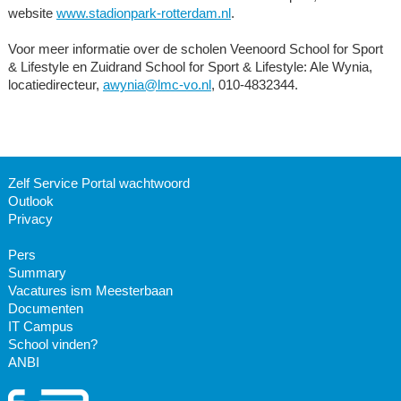
website
www.stadionpark-rotterdam.nl
.
Voor meer informatie over de scholen Veenoord School for Sport
& Lifestyle en Zuidrand School for Sport & Lifestyle: Ale Wynia,
locatiedirecteur,
awynia@lmc-vo.nl
, 010-4832344.
Zelf Service Portal wachtwoord
Outlook
Privacy
Pers
Summary
Vacatures ism Meesterbaan
Documenten
IT Campus
School vinden?
ANBI