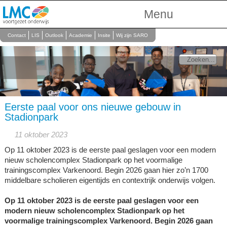
Menu
Over Ons
Contact
LIS
Outlook
Academie
Insite
Wij zijn SARO
Scholen
Onderwijs
Personeel
Eerste paal voor ons nieuwe gebouw in
Stadionpark
11 oktober 2023
Op 11 oktober 2023 is de eerste paal geslagen voor een modern
nieuw scholencomplex Stadionpark op het voormalige
trainingscomplex Varkenoord. Begin 2026 gaan hier zo’n 1700
middelbare scholieren eigentijds en contextrijk onderwijs volgen.
Op 11 oktober 2023 is de eerste paal geslagen voor een
modern nieuw scholencomplex Stadionpark op het
voormalige trainingscomplex Varkenoord. Begin 2026 gaan