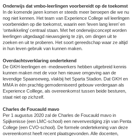
Onderwijs dat vmbo-leerlingen voorbereidt op de toekomst
In de komende jaren komen er steeds meer beroepen die we nu
nog niet kennen. Het team van Experience College wil leerlingen
voorbereiden op die toekomst, waarin een ‘leven lang leren’ en
‘ontwikkeling’ centraal staan. Met het onderwijsconcept worden
leerlingen uitgedaagd nieuwsgierig te zijn, om dingen uit te
zoeken en uit te proberen. Het soort gereedschap waar ze altijd
in hun leven gebruik van kunnen maken.
Overdachtsverklaring ondertekend
De GKH-leerlingen en -medewerkers hebben uitgebreid kennis
kunnen maken met de voor hen nieuwe omgeving aan de
levendige Spaanseweg, vlakbij het Sparta Stadion. Dat GKH en
MMA in één prachtig gemoderniseerd gebouw verdergaan als
Experience Colllege, als overeenkomst tussen beide besturen,
staat niet op zichzelf.
Charles de Foucauld mavo
Per 1 augustus 2020 zal de Charles de Foucauld mavo in
Spijkenisse (een LMC-school) een nevenvestiging zijn van Penta
College (een CVO-school). De formele ondertekening van deze
overeenkomst heeft recent plaatsgevonden. Alle docenten,