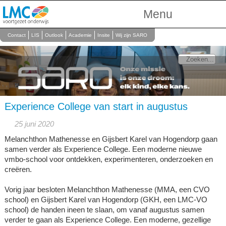
Menu
Over Ons
Contact
LIS
Outlook
Academie
Insite
Wij zijn SARO
Scholen
Onderwijs
Personeel
Experience College van start in augustus
25 juni 2020
Melanchthon Mathenesse en Gijsbert Karel van Hogendorp gaan
samen verder als Experience College. Een moderne nieuwe
vmbo-school voor ontdekken, experimenteren, onderzoeken en
creëren.
Vorig jaar besloten Melanchthon Mathenesse (MMA, een CVO
school) en Gijsbert Karel van Hogendorp (GKH, een LMC-VO
school) de handen ineen te slaan, om vanaf augustus samen
verder te gaan als Experience College. Een moderne, gezellige