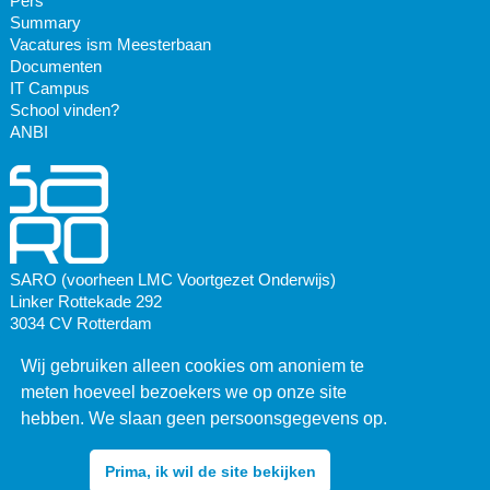
Pers
Summary
Vacatures ism Meesterbaan
Documenten
IT Campus
School vinden?
ANBI
SARO (voorheen LMC Voortgezet Onderwijs)
Linker Rottekade 292
3034 CV Rotterdam
Wij gebruiken alleen cookies om anoniem te
Postadres:
Postbus 3081
meten hoeveel bezoekers we op onze site
3003 AB Rotterdam
hebben. We slaan geen persoonsgegevens op.
010 436 67 66
Prima, ik wil de site bekijken
info@lmc-vo.nl