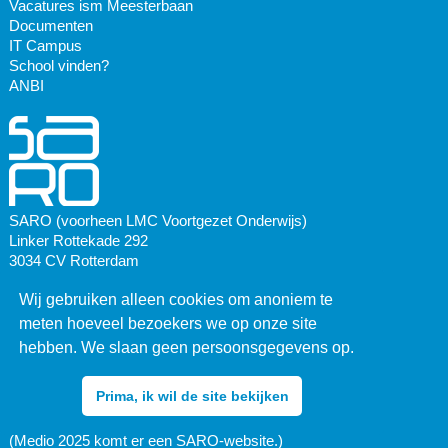
Vacatures ism Meesterbaan
Documenten
IT Campus
School vinden?
ANBI
SARO (voorheen LMC Voortgezet Onderwijs)
Linker Rottekade 292
3034 CV Rotterdam
Wij gebruiken alleen cookies om anoniem te
Postadres:
Postbus 3081
meten hoeveel bezoekers we op onze site
3003 AB Rotterdam
hebben. We slaan geen persoonsgegevens op.
010 436 67 66
Prima, ik wil de site bekijken
info@lmc-vo.nl
(Medio 2025 komt er een SARO-website.)