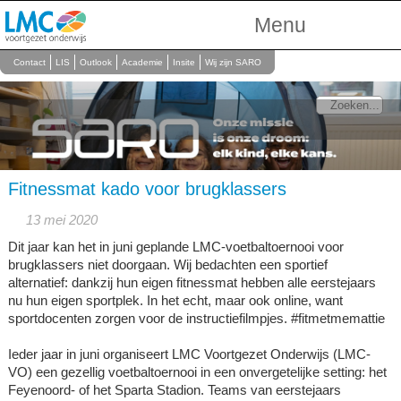
Menu
Over Ons
Contact
LIS
Outlook
Academie
Insite
Wij zijn SARO
Scholen
Onderwijs
Personeel
Fitnessmat kado voor brugklassers
13 mei 2020
Dit jaar kan het in juni geplande LMC-voetbaltoernooi voor
brugklassers niet doorgaan. Wij bedachten een sportief
alternatief: dankzij hun eigen fitnessmat hebben alle eerstejaars
nu hun eigen sportplek. In het echt, maar ook online, want
sportdocenten zorgen voor de instructiefilmpjes. #fitmetmemattie
Ieder jaar in juni organiseert LMC Voortgezet Onderwijs (LMC-
VO) een gezellig voetbaltoernooi in een onvergetelijke setting: het
Feyenoord- of het Sparta Stadion. Teams van eerstejaars