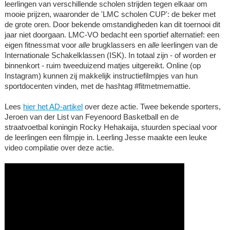
leerlingen van verschillende scholen strijden tegen elkaar om
mooie prijzen, waaronder de 'LMC scholen CUP': de beker met
de grote oren. Door bekende omstandigheden kan dit toernooi dit
jaar niet doorgaan. LMC-VO bedacht een sportief alternatief: een
eigen fitnessmat voor
alle
brugklassers en
alle
leerlingen van de
Internationale Schakelklassen (ISK). In totaal zijn - of worden er
binnenkort - ruim tweeduizend matjes uitgereikt. Online (op
Instagram) kunnen zij makkelijk instructiefilmpjes van hun
sportdocenten vinden, met de hashtag #fitmetmemattie.
Lees
hier het AD-artikel
over deze actie. Twee bekende sporters,
Jeroen van der List van Feyenoord Basketball en de
straatvoetbal koningin Rocky Hehakaija, stuurden speciaal voor
de leerlingen een filmpje in. Leerling Jesse maakte een leuke
video compilatie over deze actie.