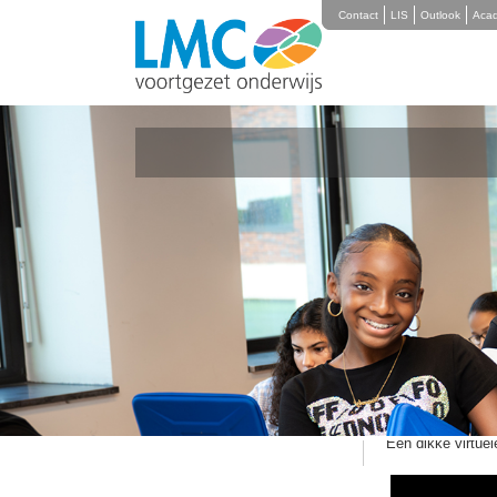
Contact
LIS
Outlook
Aca
Nieuwsoverzicht
Gefelicitee
04 juni 2020
Een bijzondere d
Vandaag vieren ge
anders dan ander
Bekijk hieronder 
Mavo voor Thea
Een dikke virtuel