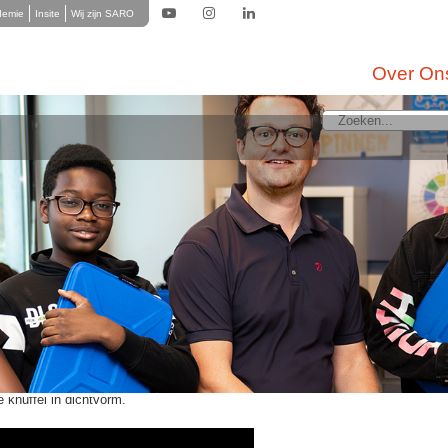
demie
Insite
Wij zijn SARO
Over On
rd aan alle geslaagden
ag en anders dan anders, maar meer dan verdiend.
slaagde scholieren in heel Nederland het einde van hun middelbare schooltijd
s, maar meer dan verdiend. Door het hele land verschenen er originele bood
er een aantal extra bijzondere:
ter
e knuffel in dichtvorm.