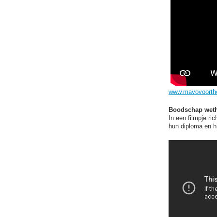
www.mavovoorthe
Boodschap weth
In een filmpje ri
hun diploma en h