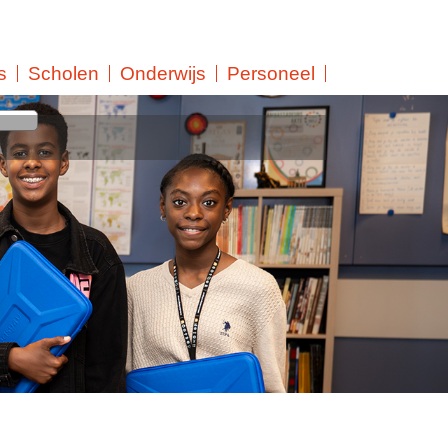
s
Scholen
Onderwijs
Personeel
. Een feestelijke dag, wel
schappen voor de gelukkigen.