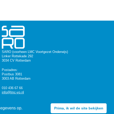
SARO (voorheen LMC Voortgezet Onderwijs)
Linker Rottekade 292
3034 CV Rotterdam
Postadres:
Postbus 3081
3003 AB Rotterdam
010 436 67 66
info@lmc-vo.nl
(Medio 2025 komt er een SARO-website.)
gegevens op.
Prima, ik wil de site bekijken