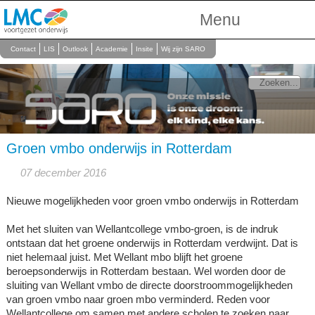
Menu
Over Ons
Contact
LIS
Outlook
Academie
Insite
Wij zijn SARO
Scholen
Onderwijs
Personeel
Groen vmbo onderwijs in Rotterdam
07 december 2016
Nieuwe mogelijkheden voor groen vmbo onderwijs in Rotterdam
Met het sluiten van Wellantcollege vmbo-groen, is de indruk
ontstaan dat het groene onderwijs in Rotterdam verdwijnt. Dat is
niet helemaal juist. Met Wellant mbo blijft het groene
beroepsonderwijs in Rotterdam bestaan. Wel worden door de
sluiting van Wellant vmbo de directe doorstroommogelijkheden
van groen vmbo naar groen mbo verminderd. Reden voor
Wellantcollege om samen met andere scholen te zoeken naar