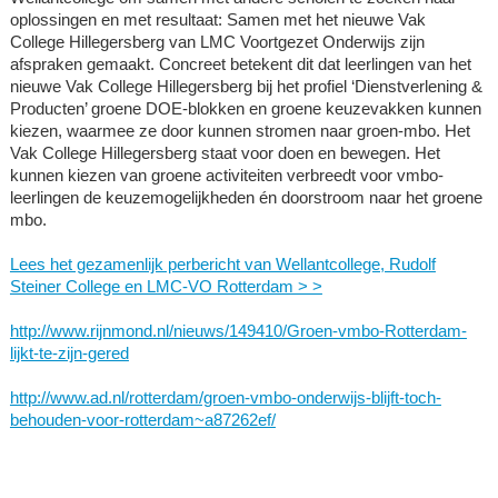
oplossingen en met resultaat: Samen met het nieuwe Vak
College Hillegersberg van LMC Voortgezet Onderwijs zijn
afspraken gemaakt. Concreet betekent dit dat leerlingen van het
nieuwe Vak College Hillegersberg bij het profiel ‘Dienstverlening &
Producten’ groene DOE-blokken en groene keuzevakken kunnen
kiezen, waarmee ze door kunnen stromen naar groen-mbo. Het
Vak College Hillegersberg staat voor doen en bewegen. Het
kunnen kiezen van groene activiteiten verbreedt voor vmbo-
leerlingen de keuzemogelijkheden én doorstroom naar het groene
mbo.
Lees het gezamenlijk perbericht van Wellantcollege, Rudolf
Steiner College en LMC-VO Rotterdam > >
http://www.rijnmond.nl/nieuws/149410/Groen-vmbo-Rotterdam-
lijkt-te-zijn-gered
http://www.ad.nl/rotterdam/groen-vmbo-onderwijs-blijft-toch-
behouden-voor-rotterdam~a87262ef/