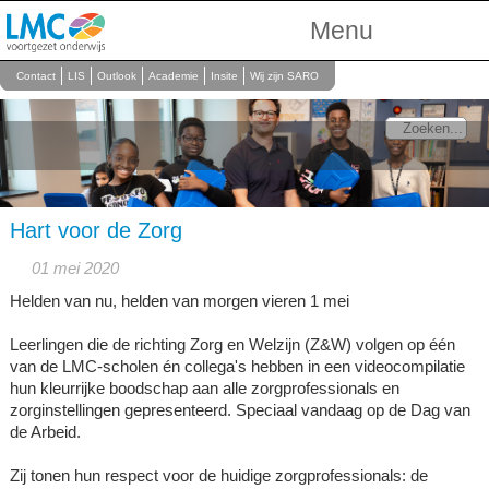
Menu
Over Ons
Contact
LIS
Outlook
Academie
Insite
Wij zijn SARO
Scholen
Onderwijs
Personeel
Hart voor de Zorg
01 mei 2020
Helden van nu, helden van morgen vieren 1 mei
Leerlingen die de richting Zorg en Welzijn (Z&W) volgen op één
van de LMC-scholen én collega's hebben in een videocompilatie
hun kleurrijke boodschap aan alle zorgprofessionals en
zorginstellingen gepresenteerd. Speciaal vandaag op de Dag van
de Arbeid.
Zij tonen hun respect voor de huidige zorgprofessionals: de