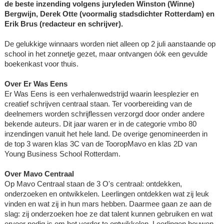
de beste inzending volgens juryleden Winston (Winne)
Bergwijn, Derek Otte (voormalig stadsdichter Rotterdam) en
Erik Brus (redacteur en schrijver).
De gelukkige winnaars worden niet alleen op 2 juli aanstaande op
school in het zonnetje gezet, maar ontvangen óók een gevulde
boekenkast voor thuis.
Over Er Was Eens
Er Was Eens is een verhalenwedstrijd waarin leesplezier en
creatief schrijven centraal staan. Ter voorbereiding van de
deelnemers worden schrijflessen verzorgd door onder andere
bekende auteurs. Dit jaar waren er in de categorie vmbo 80
inzendingen vanuit het hele land. De overige genomineerden in
de top 3 waren klas 3C van de TooropMavo en klas 2D van
Young Business School Rotterdam.
Over Mavo Centraal
Op Mavo Centraal staan de 3 O's centraal: ontdekken,
onderzoeken en ontwikkelen. Leerlingen ontdekken wat zij leuk
vinden en wat zij in hun mars hebben. Daarmee gaan ze aan de
slag: zij onderzoeken hoe ze dat talent kunnen gebruiken en wat
ervoor nodig is om het verder te ontwikkelen. Leerlingen bouwen