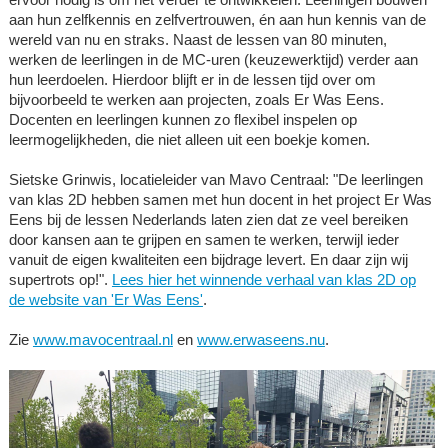
aan hun zelfkennis en zelfvertrouwen, én aan hun kennis van de
wereld van nu en straks. Naast de lessen van 80 minuten,
werken de leerlingen in de MC-uren (keuzewerktijd) verder aan
hun leerdoelen. Hierdoor blijft er in de lessen tijd over om
bijvoorbeeld te werken aan projecten, zoals Er Was Eens.
Docenten en leerlingen kunnen zo flexibel inspelen op
leermogelijkheden, die niet alleen uit een boekje komen.
Sietske Grinwis, locatieleider van Mavo Centraal: "De leerlingen
van klas 2D hebben samen met hun docent in het project Er Was
Eens bij de lessen Nederlands laten zien dat ze veel bereiken
door kansen aan te grijpen en samen te werken, terwijl ieder
vanuit de eigen kwaliteiten een bijdrage levert. En daar zijn wij
supertrots op!".
Lees hier het winnende verhaal van klas 2D op
de website van 'Er Was Eens'
.
Zie
www.mavocentraal.nl
en
www.erwaseens.nu
.