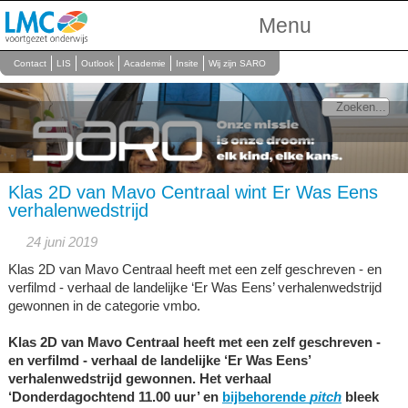
Menu
Over Ons
Contact
LIS
Outlook
Academie
Insite
Wij zijn SARO
Scholen
Onderwijs
Personeel
Klas 2D van Mavo Centraal wint Er Was Eens
verhalenwedstrijd
24 juni 2019
Klas 2D van Mavo Centraal heeft met een zelf geschreven - en
verfilmd - verhaal de landelijke ‘Er Was Eens’ verhalenwedstrijd
gewonnen in de categorie vmbo.
Klas 2D van Mavo Centraal heeft met een zelf geschreven -
en verfilmd - verhaal de landelijke ‘Er Was Eens’
verhalenwedstrijd gewonnen.
Het verhaal
‘Donderdagochtend 11.00 uur’ en
bijbehorende
pitch
bleek