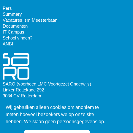
Pers
Summary
Vacatures ism Meesterbaan
Documenten
IT Campus
School vinden?
ANBI
SARO (voorheen LMC Voortgezet Onderwijs)
Linker Rottekade 292
3034 CV Rotterdam
Wij gebruiken alleen cookies om anoniem te
Postadres:
Postbus 3081
meten hoeveel bezoekers we op onze site
3003 AB Rotterdam
hebben. We slaan geen persoonsgegevens op.
010 436 67 66