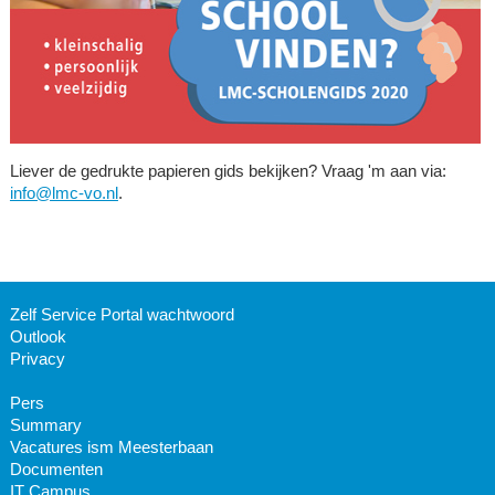
Liever de gedrukte papieren gids bekijken? Vraag 'm aan via:
info@lmc-vo.nl
.
Zelf Service Portal wachtwoord
Outlook
Privacy
Pers
Summary
Vacatures ism Meesterbaan
Documenten
IT Campus