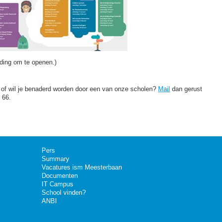
lding om te openen.)
 of wil je benaderd worden door een van onze scholen?
Mail
dan gerust
 66.
Pers
Summary
Vacatures ism Meesterbaan
Documenten
IT Campus
School vinden?
ANBI