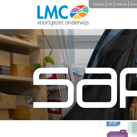
Contact
LIS
Outlook
Aca
Nieuwsoverzicht
Open dage
28 november
Mis ze niet: de o
Naast open dagen
rondleidingen. Ki
vind je de data e
Veel plezier!