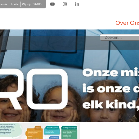
demie
Insite
Wij zijn SARO
Over On
n SARO-scholen
 2024
pen dagen! Je vindt ze hier allemaal op een rij.
, organiseren onze scholen informatiemiddagen, ouderavonden, proeflesjes, 
jk even naar de website van de school van jouw interesse. Onder de menuknop 
n de tijden.