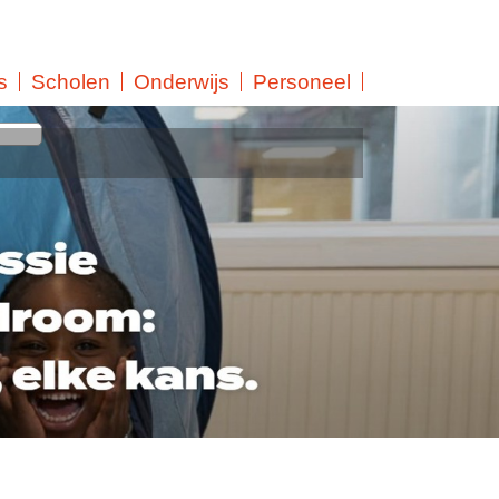
s
Scholen
Onderwijs
Personeel
workshops en individuele
'Nieuwe leerling' of 'Groep 8'