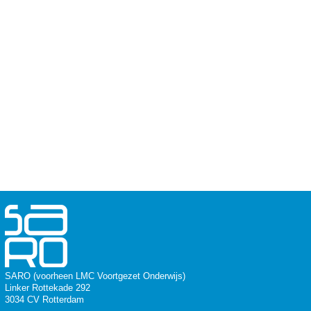
SARO (voorheen LMC Voortgezet Onderwijs)
Linker Rottekade 292
3034 CV Rotterdam