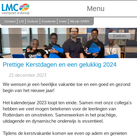
Menu
Over Ons
Contact
LIS
Outlook
Academie
Insite
Wij zijn SARO
Scholen
Onderwijs
Personeel
Prettige Kerstdagen en een gelukkig 2024
21 december 2023
We wensen je een heerlijke vakantie toe en een goed en gezond
begin van het nieuwe jaar!
Het kalenderjaar 2023 loopt ten einde. Samen met onze collega's
hebben we veel mogen betekenen voor de leerlingen van
Rotterdam en omstreken. Samenwerken in het prachtige,
uitdagende en dynamische onderwijs is essentieel.
Tijdens de kerstvakantie komen we even op adem en genieten