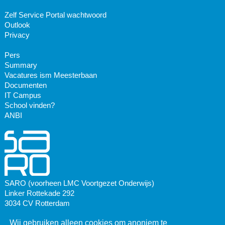
Zelf Service Portal wachtwoord
Outlook
Privacy
Pers
Summary
Vacatures ism Meesterbaan
Documenten
IT Campus
School vinden?
ANBI
SARO (voorheen LMC Voortgezet Onderwijs)
Linker Rottekade 292
3034 CV Rotterdam
Wij gebruiken alleen cookies om anoniem te
Postadres: