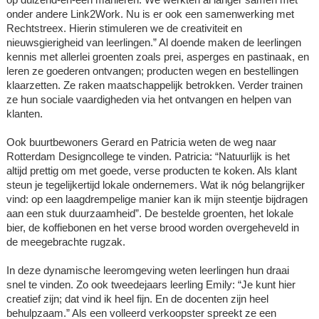
onder andere Link2Work. Nu is er ook een samenwerking met
Rechtstreex. Hierin stimuleren we de creativiteit en
nieuwsgierigheid van leerlingen.” Al doende maken de leerlingen
kennis met allerlei groenten zoals prei, asperges en pastinaak, en
leren ze goederen ontvangen; producten wegen en bestellingen
klaarzetten. Ze raken maatschappelijk betrokken. Verder trainen
ze hun sociale vaardigheden via het ontvangen en helpen van
klanten.
Ook buurtbewoners Gerard en Patricia weten de weg naar
Rotterdam Designcollege te vinden. Patricia: “Natuurlijk is het
altijd prettig om met goede, verse producten te koken. Als klant
steun je tegelijkertijd lokale ondernemers. Wat ik nóg belangrijker
vind: op een laagdrempelige manier kan ik mijn steentje bijdragen
aan een stuk duurzaamheid”. De bestelde groenten, het lokale
bier, de koffiebonen en het verse brood worden overgeheveld in
de meegebrachte rugzak.
In deze dynamische leeromgeving weten leerlingen hun draai
snel te vinden. Zo ook tweedejaars leerling Emily: “Je kunt hier
creatief zijn; dat vind ik heel fijn. En de docenten zijn heel
behulpzaam.” Als een volleerd verkoopster spreekt ze een