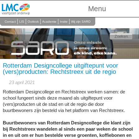
Menu
Over Ons
Contact
LIS
Outlook
Academie
Insite
Wij zijn SARO
Scholen
Onderwijs
Personeel
Rotterdam Designcollege uitgiftepunt voor
(vers)producten: Rechtstreex uit de regio
23 april 2021
Rotterdam Designcollege en Rechtstreex werken samen: de
school fungeert sinds deze maand als uitgiftepunt voor
(vers)producten uit de stad en uit de regio die door
buurtbewoners zijn besteld via het platform van Rechtstreex.
Buurtbewoners van Rotterdam Designcollege die klant zijn
bij Rechtstreex wandelen al sinds een paar weken de school
in en uit om er hun bestelde verse groenten, koffiebonen en