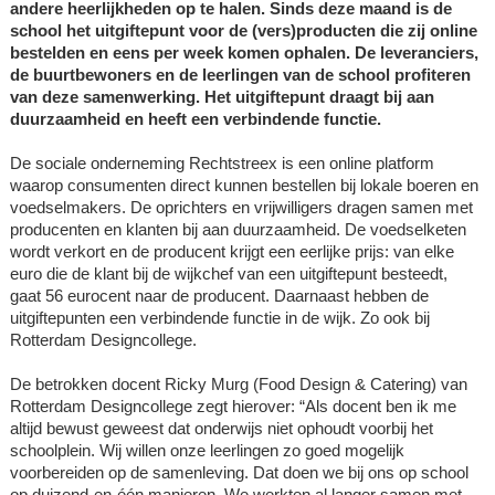
andere heerlijkheden op te halen. Sinds deze maand is de
school het uitgiftepunt voor de (vers)producten die zij online
bestelden en eens per week komen ophalen. De leveranciers,
de buurtbewoners en de leerlingen van de school profiteren
van deze samenwerking. Het uitgiftepunt draagt bij aan
duurzaamheid en heeft een verbindende functie.
De sociale onderneming Rechtstreex is een online platform
waarop consumenten direct kunnen bestellen bij lokale boeren en
voedselmakers. De oprichters en vrijwilligers dragen samen met
producenten en klanten bij aan duurzaamheid. De voedselketen
wordt verkort en de producent krijgt een eerlijke prijs: van elke
euro die de klant bij de wijkchef van een uitgiftepunt besteedt,
gaat 56 eurocent naar de producent. Daarnaast hebben de
uitgiftepunten een verbindende functie in de wijk. Zo ook bij
Rotterdam Designcollege.
De betrokken docent Ricky Murg (Food Design & Catering) van
Rotterdam Designcollege zegt hierover: “Als docent ben ik me
altijd bewust geweest dat onderwijs niet ophoudt voorbij het
schoolplein. Wij willen onze leerlingen zo goed mogelijk
voorbereiden op de samenleving. Dat doen we bij ons op school
op duizend-en-één manieren. We werkten al langer samen met