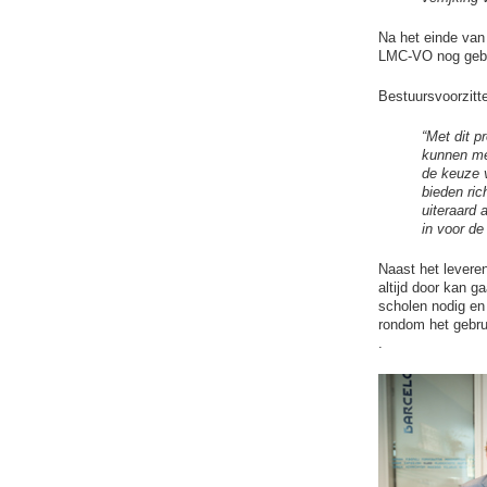
Na het einde van
LMC-VO nog gebr
Bestuursvoorzitte
“Met dit p
kunnen met
de keuze v
bieden ric
uiteraard 
in voor de
Naast het levere
altijd door kan 
scholen nodig en
rondom het gebru
.