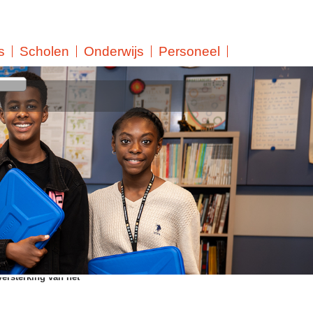
s
Scholen
Onderwijs
Personeel
asleerlingen kunnen nu zowel
inds het begin van dit nieuwe
lasleerlingen kunnen nu
gen laptop, volledig
orige maand uitgereikt.
versterking van het