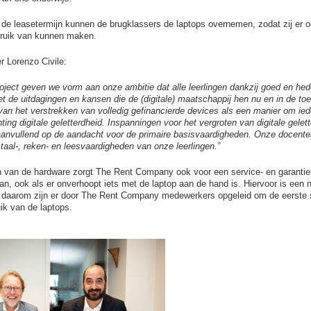
 de leasetermijn kunnen de brugklassers de laptops overnemen, zodat zij er oo
uik van kunnen maken.
r Lorenzo Civile:
roject geven we vorm aan onze ambitie dat alle leerlingen dankzij goed en h
 de uitdagingen en kansen die de (digitale) maatschappij hen nu en in de to
an het verstrekken van volledig gefinancierde devices als een manier om iede
hting digitale geletterdheid. Inspanningen voor het vergroten van digitale gelette
aanvullend op de aandacht voor de primaire basisvaardigheden. Onze docente
 taal-, reken- en leesvaardigheden van onze leerlingen.”
n van de hardware zorgt The Rent Company ook voor een service- en garantie
gaan, ook als er onverhoopt iets met de laptop aan de hand is. Hiervoor is e
 daarom zijn er door The Rent Company medewerkers opgeleid om de eerste 
ik van de laptops.