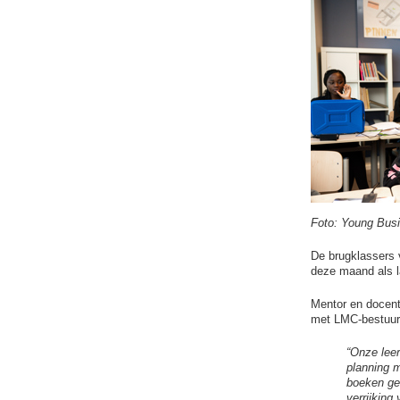
Foto: Young Busi
De brugklassers 
deze maand als l
Mentor en docent 
met LMC-bestuurd
“Onze leer
planning m
boeken geb
verrijking