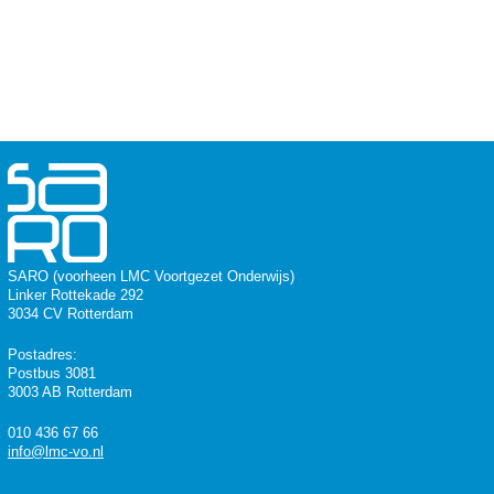
SARO (voorheen LMC Voortgezet Onderwijs)
Linker Rottekade 292
3034 CV Rotterdam
Postadres:
Postbus 3081
3003 AB Rotterdam
010 436 67 66
info@lmc-vo.nl
(Medio 2025 komt er een SARO-website.)