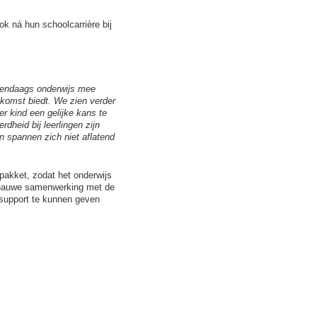
k ná hun schoolcarrière bij
edendaags onderwijs mee
ekomst biedt. We zien verder
r kind een gelijke kans te
rdheid bij leerlingen zijn
n spannen zich niet aflatend
pakket, zodat het onderwijs
en nauwe samenwerking met de
support te kunnen geven