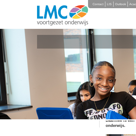
Contact
LIS
Outlook
Aca
Nieuwsoverzicht
Ruim 1500 
10 oktober 2
LMC Voortgezet 
op school als th
schooljaar zijn in
LMC Voortgezet
zowel op school
gefinancierd do
Daarmee is een b
onderwijs.