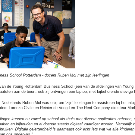
ness School Rotterdam - docent Ruben Mol met zijn leerlingen
van de Young Rotterdam Business School (een van de afdelingen van Young 
aatsten aan de beurt: ook zij ontvingen een laptop, met bijbehorende stevig
Nederlands Ruben Mol was erbij om ‘zijn’ leerlingen te assisteren bij het in
ers Lorenzo Civile en Reinier de Voogd en The Rent Company-directeur Mar
lingen kunnen nu zowel op school als thuis met diverse applicaties oefenen,
aken en bijhouden en al doende steeds digitaal vaardiger worden. Natuurlijk 
ruiken. Digitale geletterdheid is daarnaast ook echt iets wat we alle kindere
 van ons onderwijs.”