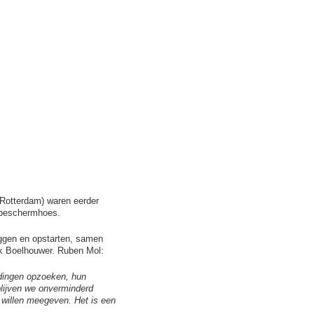
Rotterdam) waren eerder
e beschermhoes.
loggen en opstarten, samen
k Boelhouwer. Ruben Mol:
 dingen opzoeken, hun
blijven we onverminderd
n willen meegeven. Het is een