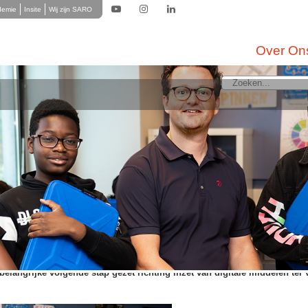
demie
Insite
Wij zijn SARO
Over On
LMC-brugklassers voorzien van eigen laptop
023
Onderwijs (LMC-VO) en The Rent Company maakten het mogelijk: vele brugkl
uis gedurende hun hele schoolloopbaan gebruik maken van hun eigen laptop. S
 totaal 1543 devices uitgereikt.
 Onderwijs (LMC-VO) en The Rent Company maakten het mogelijk: brugk
 als thuis gedurende hun hele schoolloopbaan gebruikmaken van hun ei
or LMC-VO. De laatste exemplaren van de in totaal 1543
devices
werden v
elangrijke volgende stap gezet richting inzet van digitale middelen ter 