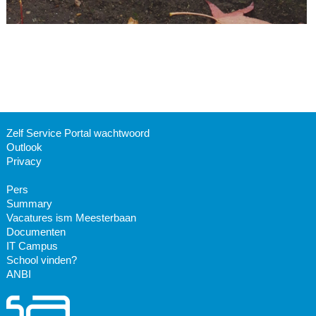
Zelf Service Portal wachtwoord
Outlook
Privacy
Pers
Summary
Vacatures ism Meesterbaan
Documenten
IT Campus
School vinden?
ANBI