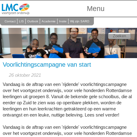
Menu
Over Ons
Contact
LIS
Outlook
Academie
Insite
Wij zijn SARO
Scholen
Onderwijs
Personeel
Voorlichtingscampagne van start
26 oktober 2021
Vandaag is de aftrap van een 'rijdende' voorlichtingscampagne
over het voortgezet onderwijs, voor vele honderden Rotterdamse
leerlingen uit groepen 8. Vanuit de bekende gele schoolbus, die al
eerder op Zuid te zien was op openbare plekken, worden de
leerlingen en hun leerkrachten getrakteerd op een warme
ontvangst en een leuke, nuttige beleving. Lees snel verder!
Vandaag is de aftrap van een 'rijdende' voorlichtingscampagne
over het voortgezet onderwijs, voor vele honderden Rotterdamse