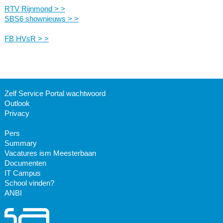
RTV Rijnmond > >
SBS6 shownieuws > >
FB HVsR > >
Zelf Service Portal wachtwoord
Outlook
Privacy
Pers
Summary
Vacatures ism Meesterbaan
Documenten
IT Campus
School vinden?
ANBI