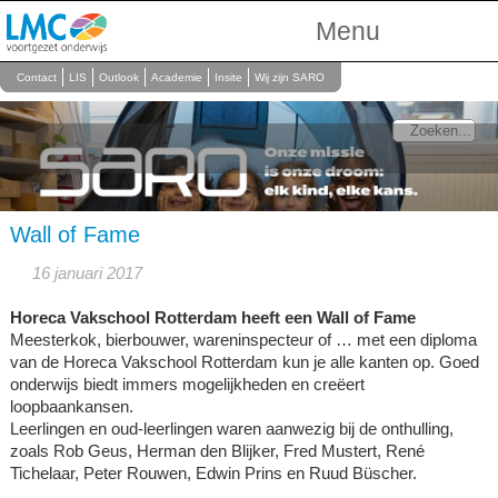
Menu
Over Ons
Contact
LIS
Outlook
Academie
Insite
Wij zijn SARO
Scholen
Onderwijs
Personeel
Wall of Fame
16 januari 2017
Horeca Vakschool Rotterdam heeft een Wall of Fame
Meesterkok, bierbouwer, wareninspecteur of … met een diploma
van de Horeca Vakschool Rotterdam kun je alle kanten op. Goed
onderwijs biedt immers mogelijkheden en creëert
loopbaankansen.
Leerlingen en oud-leerlingen waren aanwezig bij de onthulling,
zoals Rob Geus, Herman den Blijker, Fred Mustert, René
Tichelaar, Peter Rouwen, Edwin Prins en Ruud Büscher.