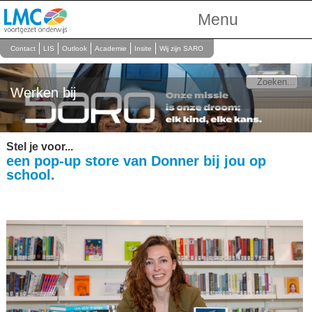
Menu
Over Ons
Contact
LIS
Outlook
Academie
Insite
Wij zijn SARO
Scholen
Werken bij
Onderwijs
Personeel
Stel je voor...
een pop-up store van Donner bij jou op
school.