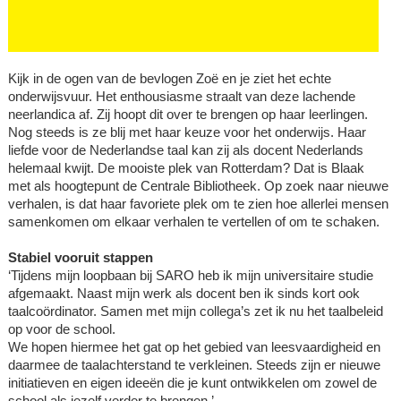
Kijk in de ogen van de bevlogen Zoë en je ziet het echte
onderwijsvuur. Het enthousiasme straalt van deze lachende
neerlandica af. Zij hoopt dit over te brengen op haar leerlingen.
Nog steeds is ze blij met haar keuze voor het onderwijs. Haar
liefde voor de Nederlandse taal kan zij als docent Nederlands
helemaal kwijt. De mooiste plek van Rotterdam? Dat is Blaak
met als hoogtepunt de Centrale Bibliotheek. Op zoek naar nieuwe
verhalen, is dat haar favoriete plek om te zien hoe allerlei mensen
samenkomen om elkaar verhalen te vertellen of om te schaken.
Stabiel vooruit stappen
‘Tijdens mijn loopbaan bij SARO heb ik mijn universitaire studie
afgemaakt. Naast mijn werk als docent ben ik sinds kort ook
taalcoördinator. Samen met mijn collega’s zet ik nu het taalbeleid
op voor de school.
We hopen hiermee het gat op het gebied van leesvaardigheid en
daarmee de taalachterstand te verkleinen. Steeds zijn er nieuwe
initiatieven en eigen ideeën die je kunt ontwikkelen om zowel de
school als jezelf verder te brengen.’