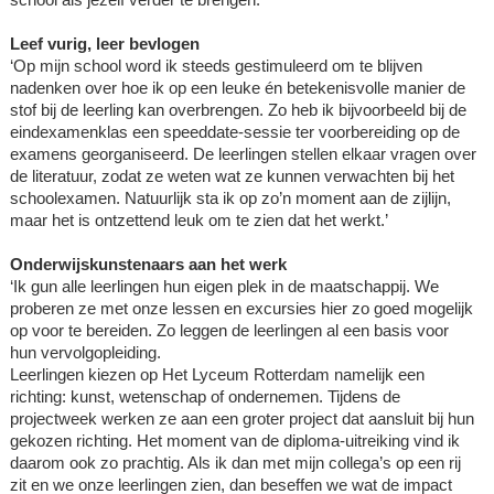
Leef vurig, leer bevlogen
‘Op mijn school word ik steeds gestimuleerd om te blijven
nadenken over hoe ik op een leuke én betekenisvolle manier de
stof bij de leerling kan overbrengen. Zo heb ik bijvoorbeeld bij de
eindexamenklas een speeddate-sessie ter voorbereiding op de
examens georganiseerd. De leerlingen stellen elkaar vragen over
de literatuur, zodat ze weten wat ze kunnen verwachten bij het
schoolexamen. Natuurlijk sta ik op zo’n moment aan de zijlijn,
maar het is ontzettend leuk om te zien dat het werkt.’
Onderwijskunstenaars aan het werk
‘Ik gun alle leerlingen hun eigen plek in de maatschappij. We
proberen ze met onze lessen en excursies hier zo goed mogelijk
op voor te bereiden. Zo leggen de leerlingen al een basis voor
hun vervolgopleiding.
Leerlingen kiezen op Het Lyceum Rotterdam namelijk een
richting: kunst, wetenschap of ondernemen. Tijdens de
projectweek werken ze aan een groter project dat aansluit bij hun
gekozen richting. Het moment van de diploma-uitreiking vind ik
daarom ook zo prachtig. Als ik dan met mijn collega’s op een rij
zit en we onze leerlingen zien, dan beseffen we wat de impact