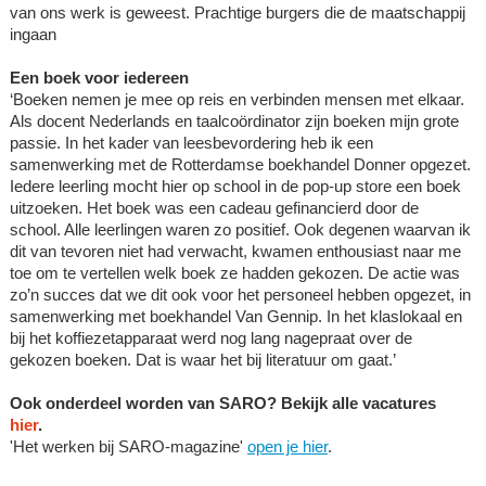
van ons werk is geweest. Prachtige burgers die de maatschappij
ingaan
Een boek voor iedereen
‘Boeken nemen je mee op reis en verbinden mensen met elkaar.
Als docent Nederlands en taalcoördinator zijn boeken mijn grote
passie. In het kader van leesbevordering heb ik een
samenwerking met de Rotterdamse boekhandel Donner opgezet.
Iedere leerling mocht hier op school in de pop-up store een boek
uitzoeken. Het boek was een cadeau gefinancierd door de
school. Alle leerlingen waren zo positief. Ook degenen waarvan ik
dit van tevoren niet had verwacht, kwamen enthousiast naar me
toe om te vertellen welk boek ze hadden gekozen. De actie was
zo’n succes dat we dit ook voor het personeel hebben opgezet, in
samenwerking met boekhandel Van Gennip. In het klaslokaal en
bij het koffiezetapparaat werd nog lang nagepraat over de
gekozen boeken. Dat is waar het bij literatuur om gaat.’
Ook onderdeel worden van SARO? Bekijk alle vacatures
hier
.
'Het werken bij SARO-magazine'
open je hier
.