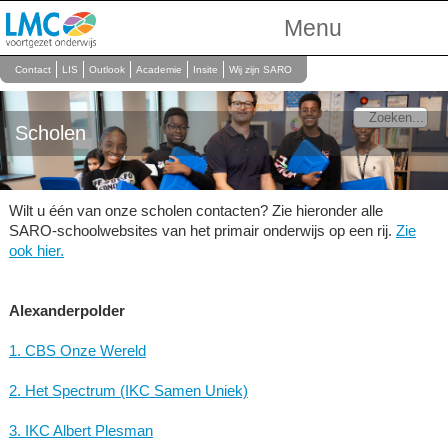
Menu
Over Ons
Contact
LIS
Outlook
Academie
Insite
Wij zijn SARO
Scholen
Scholen
Onderwijs
Personeel
Wilt u één van onze scholen contacten? Zie hieronder alle
SARO-schoolwebsites van het primair onderwijs op een rij.
Zie
ook hier.
Alexanderpolder
1. CBS Onze Wereld
2. Het Spectrum (IKC Samen Uniek)
3. IKC Albert Plesman