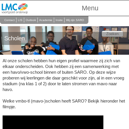
Menu
Over Ons
Contact
LIS
Outlook
Academie
Insite
Wij zijn SARO
Scholen
Scholen
Onderwijs
Personeel
Al onze scholen hebben hun eigen profiel waarmee zij zich van
elkaar onderscheiden. Ook hebben zij een samenwerking met
een havo/vwo-school binnen of buiten SARO. Op deze wijze
proberen wij leerlingen die daar geschikt voor zijn, al in een vroeg
stadium (na klas 1 of 2) door te laten stromen van mavo naar
havo.
Welke vmbo-tl (mavo-)scholen heeft SARO? Bekijk hieronder het
filmpje.