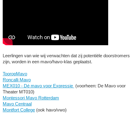
Leerlingen van wie wij verwachten dat zij potentiële doorstromers
zijn, worden in een mavo/havo-klas geplaatst.
TooropMavo
Roncalli Mavo
MEX010 - Dé mavo voor Expressie
(voorheen: De Mavo voor
Theater MT010)
Montessori Mavo Rotterdam
Mavo Centraal
Montfort College
(ook havo/vwo)