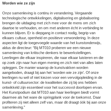
Worden wie ze zijn
Onze samenleving is continu in verandering. Vergaande
technologische ontwikkelingen, digitalisering en globalisering
brengen de uitdaging met zich mee voor de mens om zich
daartoe te verhouden, en om met anderen écht in verbinding te
kunnen blijven. Er is diepgang in contact nodig, begrip van
elkaars cultuur, openheid en positieve verwondering. In deze
aspecten ligt de toegevoegde waarde van het kunstonderwijs,
aldus de directeur: “Bij MT010 proberen we een nieuwe
samenleving van kritische denkers te bewerkstellingen.
Leerlingen die elkaar inspireren, die naar elkaar luisteren en die
op zoek zijn naar hun eigen mening en zich niet van alles laten
opleggen. De manier waarop de kunstvakken worden
aangeboden, draagt bij aan het ‘worden wie ze zijn’. Of onze
leerlingen nu wél of niet kiezen voor een vervolgopleiding in de
kunst- of cultuursector: de kwaliteiten die zij bij ons hebben
ontwikkeld zijn essentieel voor het succesvol doorlopen ervan.
Het Kunstpodium dat MT010 aan haar leerlingen biedt vormt
daarmee als het ware de springplank voor de toekomst. Daar
profiteren zij niet alleen zelf van, maar dit draagt óók bij aan onze
samenleving.”