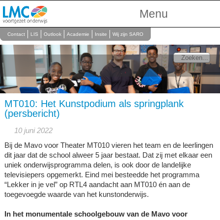
Menu
Over Ons
Contact
LIS
Outlook
Academie
Insite
Wij zijn SARO
Scholen
Onderwijs
Personeel
MT010: Het Kunstpodium als springplank
(persbericht)
10 juni 2022
Bij de Mavo voor Theater MT010 vieren het team en de leerlingen
dit jaar dat de school alweer 5 jaar bestaat. Dat zij met elkaar een
uniek onderwijsprogramma delen, is ook door de landelijke
televisiepers opgemerkt. Eind mei besteedde het programma
“Lekker in je vel” op RTL4 aandacht aan MT010 én aan de
toegevoegde waarde van het kunstonderwijs.
In het monumentale schoolgebouw van de Mavo voor