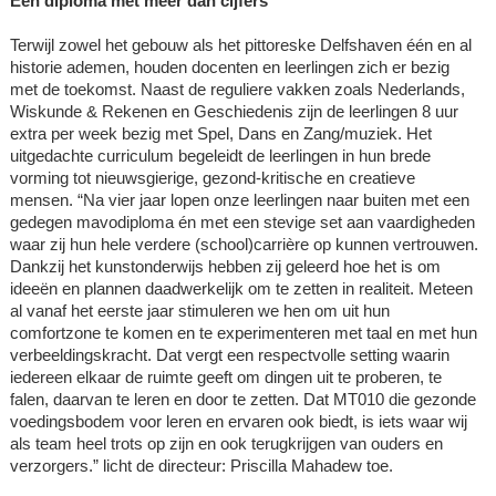
Een diploma met meer dan cijfers
Terwijl zowel het gebouw als het pittoreske Delfshaven één en al
historie ademen, houden docenten en leerlingen zich er bezig
met de toekomst. Naast de reguliere vakken zoals Nederlands,
Wiskunde & Rekenen en Geschiedenis zijn de leerlingen 8 uur
extra per week bezig met Spel, Dans en Zang/muziek. Het
uitgedachte curriculum begeleidt de leerlingen in hun brede
vorming tot nieuwsgierige, gezond-kritische en creatieve
mensen. “Na vier jaar lopen onze leerlingen naar buiten met een
gedegen mavodiploma én met een stevige set aan vaardigheden
waar zij hun hele verdere (school)carrière op kunnen vertrouwen.
Dankzij het kunstonderwijs hebben zij geleerd hoe het is om
ideeën en plannen daadwerkelijk om te zetten in realiteit. Meteen
al vanaf het eerste jaar stimuleren we hen om uit hun
comfortzone te komen en te experimenteren met taal en met hun
verbeeldingskracht. Dat vergt een respectvolle setting waarin
iedereen elkaar de ruimte geeft om dingen uit te proberen, te
falen, daarvan te leren en door te zetten. Dat MT010 die gezonde
voedingsbodem voor leren en ervaren ook biedt, is iets waar wij
als team heel trots op zijn en ook terugkrijgen van ouders en
verzorgers.” licht de directeur: Priscilla Mahadew toe.